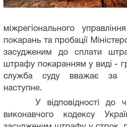
міжрегіонального управлінн
покарань та пробації Міністер
засудженим до сплати штр
штрафу покаранням у виді - г
служба суду вважає за н
наступне.
У відповідності до ч.4 
виконавчого кодексу Укра
засудженим штрафу у строк, 