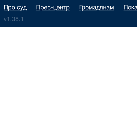
Про суд
Прес-центр
Громадянам
Пока
v1.38.1